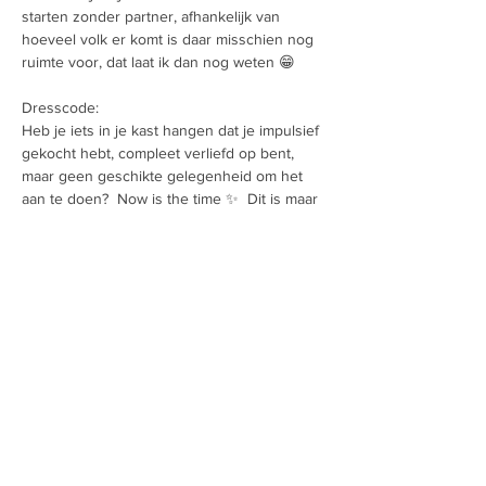
starten zonder partner, afhankelijk van 
hoeveel volk er komt is daar misschien nog 
ruimte voor, dat laat ik dan nog weten 😁
Dresscode:
Heb je iets in je kast hangen dat je impulsief 
gekocht hebt, compleet verliefd op bent, 
maar geen geschikte gelegenheid om het 
aan te doen?  Now is the time ✨  Dit is maar 
een idee, geen verplichting.  Wees vooral 
jezelf 😍  En als je denkt "Is dit niet too 
much?", dan is het antwoord "never" 😄
Music:
Via deze link kan je deelnemen aan onze 
Christmas Party playlist
Voeg hier liedjes toe die voor jou niet 
mogen ontbreken op een goed feestje 🕺💃👯