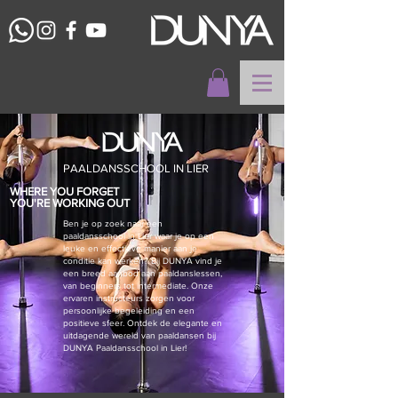
PAALDANSSCHOOL IN LIER
WHERE YOU FORGET
YOU'RE WORKING OUT
Ben je op zoek naar een
paaldansschool in Lier waar je op een
leuke en effectieve manier aan je
conditie kan werken? Bij DUNYA vind je
een breed aanbod aan paaldanslessen,
van beginners tot intermediate. Onze
ervaren instructeurs zorgen voor
persoonlijke begeleiding en een
positieve sfeer. Ontdek de elegante en
uitdagende wereld van paaldansen bij
DUNYA Paaldansschool in Lier!